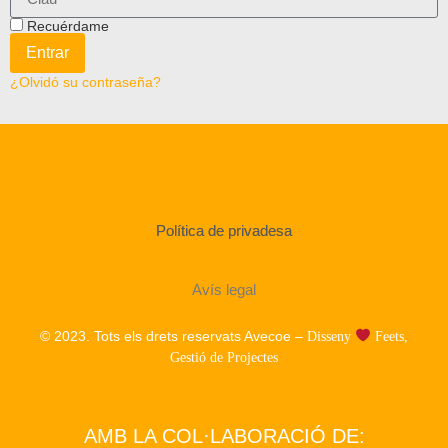
Recuérdame
Entrar
¿Olvidó su contraseña?
Política de privadesa
Avís legal
© 2023. Tots els drets reservats Avecoe –
Disseny
Feets,
Gestió de Projectes
AMB LA COL·LABORACIÓ DE: