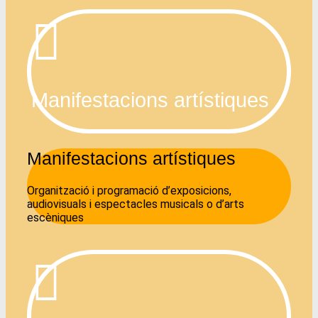
Manifestacions artístiques
Manifestacions artístiques
Organització i programació d’exposicions,
audiovisuals i espectacles musicals o d’arts
escèniques