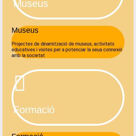
Museus
Museus
Projectes de dinamització de museus, activitats
educatives i visites per a potenciar la seua connexió
amb la societat
Formació