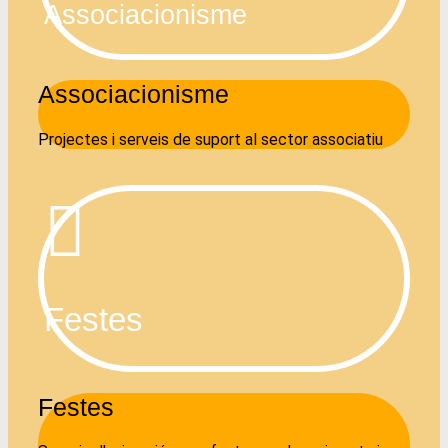
Associacionisme
Associacionisme
Projectes i serveis de suport al sector associatiu
Festes
Festes