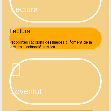
Lectura
Lectura
Propostes i accions destinades al foment de la
lectura i l'animació lectora
Joventut