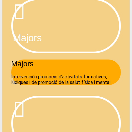
Majors
Majors
Intervenció i promoció d’activitats formatives,
lúdiques i de promoció de la salut física i mental