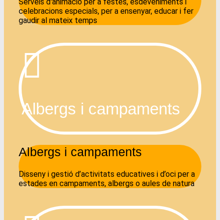
Serveis d'animació per a festes, esdeveniments i
celebracions especials, per a ensenyar, educar i fer
gaudir al mateix temps
Albergs i campaments
Albergs i campaments
Disseny i gestió d’activitats educatives i d’oci per a
estades en campaments, albergs o aules de natura