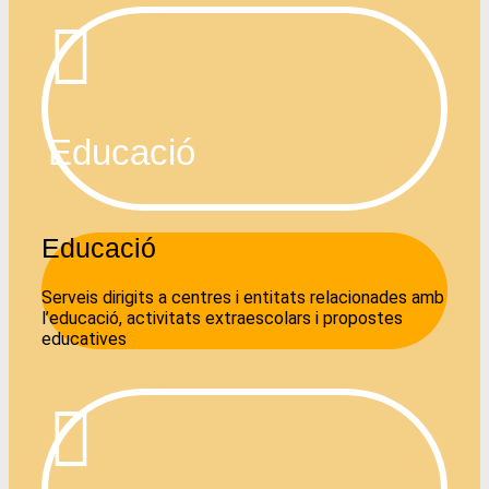
Educació
Educació
Serveis dirigits a centres i entitats relacionades amb
l’educació, activitats extraescolars i propostes
educatives