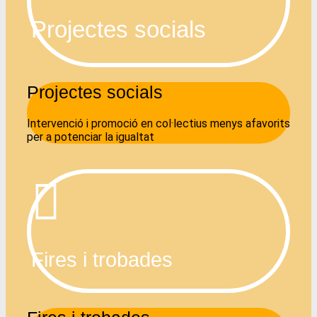
Projectes socials
Projectes socials
Intervenció i promoció en col·lectius menys afavorits
per a potenciar la igualtat
Fires i trobades