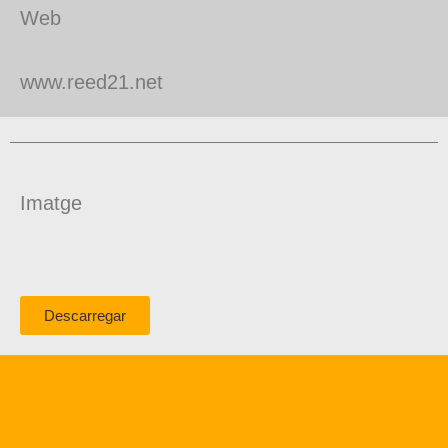
Web
www.reed21.net
Imatge
Descarregar