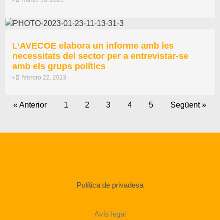
•
marzo 10, 2023
L’AVECOE elabora un informe amb les
necessitats del sector per a entrevistar-se
amb els grups polítics
•
febrero 22, 2023
« Anterior
1
2
3
4
5
Següent »
Política de privadesa
Avís legal